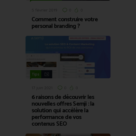
5 février 2019
0
0
Comment construire votre
personal branding ?
Tips
17 juin 2021
0
0
6 raisons de découvrir les
nouvelles offres Semji : la
solution qui accélère la
performance de vos
contenus SEO