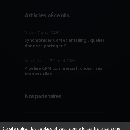
Articles récents
Tools
7 août 2026
Synchroniser CRM et emailing : quelles
données partager ?
Non Classés
30 juillet 2026
Pipeline CRM commercial : choisir ses
étapes utiles
Nos partenaires
Copyright © 2023 Growth Hacking France
Ce site utilise des cookies et vous donne le contrôle sur ceux