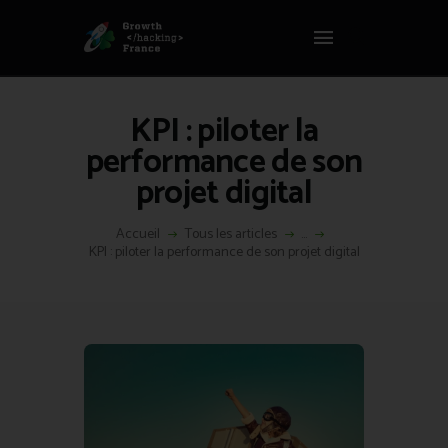
Panneau de gestion des cookies
GROWTH HACKING FRANCE
Growth Hacking France > La bible Vivante Du GrowthHacking
KPI : piloter la
ACCUEIL
performance de son
HACKS
projet digital
VOUS ÊTES ?
RESSOURCES
Accueil
Tous les articles
...
KPI : piloter la performance de son projet digital
L’AGENCE
ÉTHIQUE
CONTACT