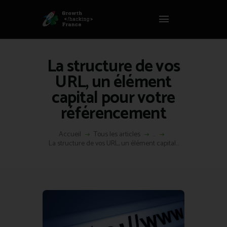
Panneau de gestion des cookies
GROWTH HACKING FRANCE
Growth Hacking France > La bible Vivante Du GrowthHacking
La structure de vos
ACCUEIL
URL, un élément
HACKS
capital pour votre
VOUS ÊTES ?
référencement
RESSOURCES
L’AGENCE
Accueil
Tous les articles
...
ÉTHIQUE
La structure de vos URL, un élément capital...
CONTACT