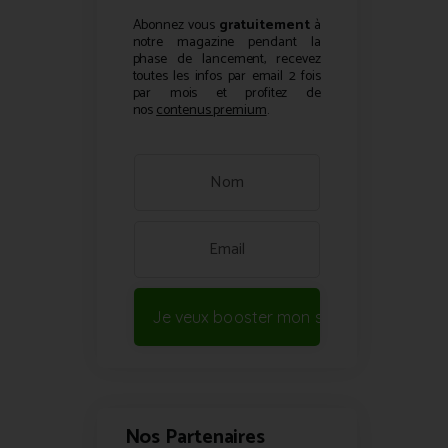
Abonnez vous
gratuitement
à
notre magazine pendant la
phase de lancement, recevez
toutes les infos par email 2 fois
par mois et profitez de
nos
contenus premium
.
Je veux booster mon site !
Nos Partenaires