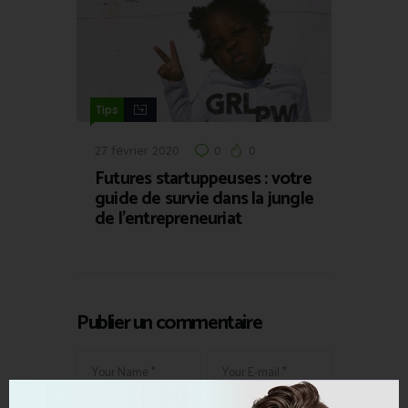
Tips
27 février 2020
0
0
Futures startuppeuses : votre
guide de survie dans la jungle
de l’entrepreneuriat
Publier un commentaire