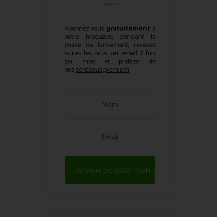
Abonnez vous
gratuitement
à
notre magazine pendant la
phase de lancement, recevez
toutes les infos par email 2 fois
par mois et profitez de
nos
contenus premium
.
Je veux booster mon site !