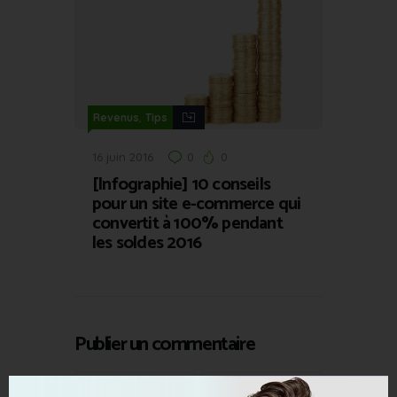
,
Revenus
Tips
16 juin 2016
0
0
[Infographie] 10 conseils
pour un site e-commerce qui
convertit à 100% pendant
les soldes 2016
Publier un commentaire