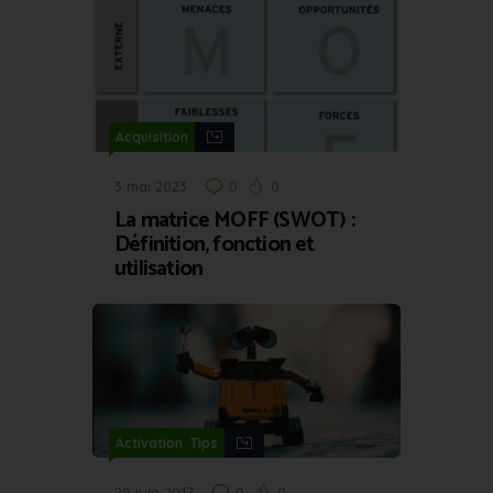
Acquisition
3 mai 2023
0
0
La matrice MOFF (SWOT) :
Définition, fonction et
utilisation
,
Activation
Tips
29 juin 2017
0
0