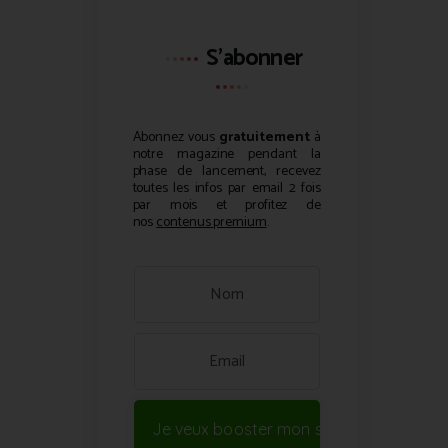
S'abonner
Abonnez vous
gratuitement
à
notre magazine pendant la
phase de lancement, recevez
toutes les infos par email 2 fois
par mois et profitez de
nos
contenus premium
.
Je veux booster mon site !