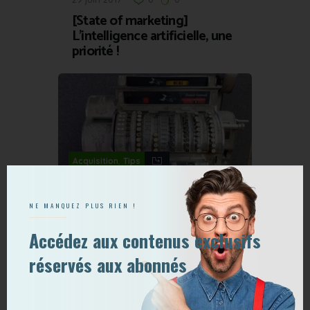
[State of marketing]
L’intelligence artificielle, une
priorité !
,
Acquisition
Tips
16 janvier 2017
0
0
NE MANQUEZ PLUS RIEN !
Le SEO doit-il prendre en
compte concrètement le
Accédez aux contenus exclusifs
business du client ?
réservés aux abonnés