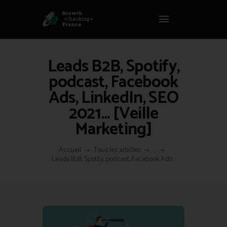
Panneau de gestion des cookies
GROWTH HACKING FRANCE
Growth Hacking France > La bible Vivante Du GrowthHacking
Leads B2B, Spotify,
ACCUEIL
podcast, Facebook
HACKS
Ads, LinkedIn, SEO
VOUS ÊTES ?
2021… [Veille
RESSOURCES
Marketing]
L’AGENCE
ÉTHIQUE
Accueil
Tous les articles
...
CONTACT
Leads B2B, Spotify, podcast, Facebook Ads...