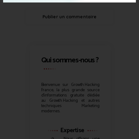
Qui sommes-nous ?
Bienvenue sur
Growth Hacking
France, la plus grande source
d’informations gratuite dédiée
au
Growth Hacking
et autres
techniques Marketing
modernes.
Expertise
Nous offrons une