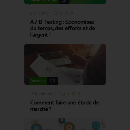
,
Revenus
Tools
6 juin 2017
0
0
A / B Testing : Economisez
du temps, des efforts et de
l’argent !
Revenus
13 février 2017
0
0
Comment faire une étude de
marché ?