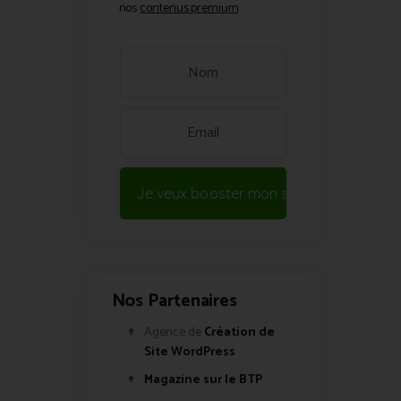
nos
contenus premium
.
Je veux booster mon site !
Nos Partenaires
Agence de
Création de
Site WordPress
Magazine sur le BTP