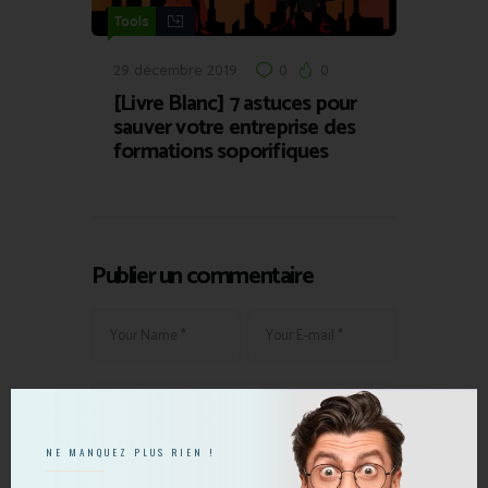
Tools
29 décembre 2019
0
0
[Livre Blanc] 7 astuces pour
sauver votre entreprise des
formations soporifiques
Publier un commentaire
NE MANQUEZ PLUS RIEN !