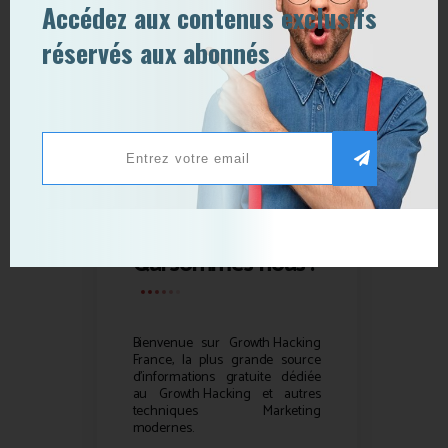
Accédez aux contenus exclusifs
réservés aux abonnés
Qui sommes-nous ?
Bienvenue sur
Growth Hacking
France, la plus grande source
d’informations gratuite dédiée
au
Growth Hacking
et autres
techniques Marketing
modernes.