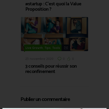
#startup : C’est quoi la Value
Proposition ?
,
,
Live Growth
Tips
Tools
23 novembre 2020
0
0
3 conseils pour réussir son
reconfinement
Publier un commentaire