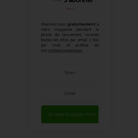
S'abonner
Abonnez vous
gratuitement
à
notre magazine pendant la
phase de lancement, recevez
toutes les infos par email 2 fois
par mois et profitez de
nos
contenus premium
.
Je veux booster mon site !