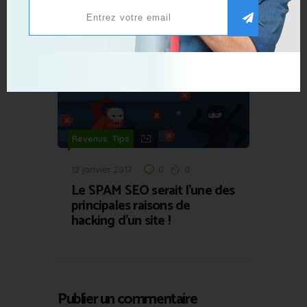
Le marketing permet-il de
réaliser des miracles ?
,
Revenus
Tips
12 janvier 2017
0
0
Le SPAM SEO serait l’une des
principales raisons de
hacking d’un site !
Publier un commentaire