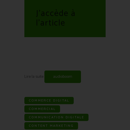
J'accède à
l'art
icle
Lire la suite
audioboom
COMMERCE DIGITAL
COMMERCIAL
COMMUNICATION DIGITALE
CONTENT MARKETING