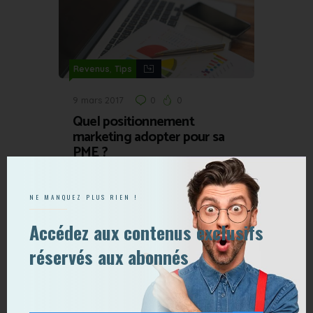
,
Revenus
Tips
9 mars 2017
0
0
Quel positionnement
marketing adopter pour sa
PME ?
NE MANQUEZ PLUS RIEN !
Accédez aux contenus exclusifs
réservés aux abonnés
,
Revenus
Tips
21 octobre 2016
0
0