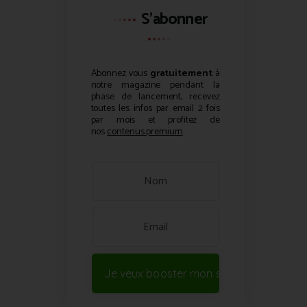
S'abonner
Abonnez vous
gratuitement
à
notre magazine pendant la
phase de lancement, recevez
toutes les infos par email 2 fois
par mois et profitez de
nos
contenus premium
.
Je veux booster mon site !