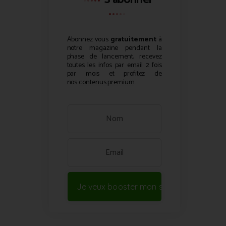
Abonnez vous
gratuitement
à
notre magazine pendant la
phase de lancement, recevez
toutes les infos par email 2 fois
par mois et profitez de
nos
contenus premium
.
Je veux booster mon site !