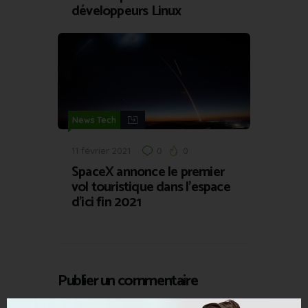
développeurs Linux
News Tech
11 février 2021
0
0
SpaceX annonce le premier
vol touristique dans l’espace
d’ici fin 2021
Publier un commentaire