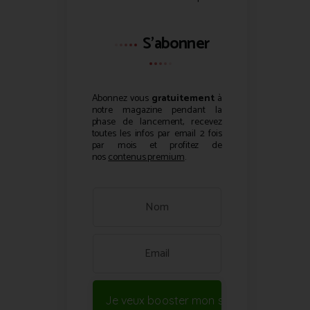
S'abonner
Abonnez vous
gratuitement
à
notre magazine pendant la
phase de lancement, recevez
toutes les infos par email 2 fois
par mois et profitez de
nos
contenus premium
.
Je veux booster mon site !