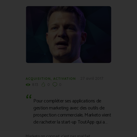
27 avril 2017
ACQUISITION
,
ACTIVATION
813
0
0
Pour compléter ses applications de
gestion marketing avec des outils de
prospection commerciale, Marketo vient
de racheter la start-up ToutApp qui a…
Marketo on connait, c’est pas mal fait.