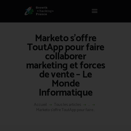
Panneau de gestion des cookies
GROWTH HACKING FRANCE
Growth Hacking France > La bible Vivante Du GrowthHacking
Marketo s’offre
ACCUEIL
ToutApp pour faire
HACKS
collaborer
VOUS ÊTES ?
marketing et forces
RESSOURCES
de vente – Le
L’AGENCE
Monde
ÉTHIQUE
Informatique
CONTACT
Accueil
Tous les articles
...
Marketo s’offre ToutApp pour faire...