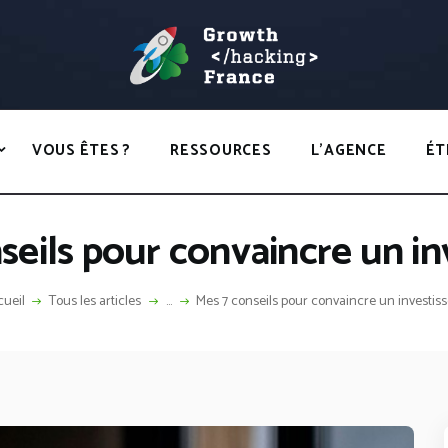
ACCUEIL
HACKS
GROWTH HACKING FRANCE
VOUS ÊTES ?
Growth Hacking France > La bible Vivante Du GrowthHacking
RESSOURCES
VOUS ÊTES ?
RESSOURCES
L’AGENCE
ÉT
L’AGENCE
ÉTHIQUE
seils pour convaincre un in
CONTACT
ueil
Tous les articles
...
Mes 7 conseils pour convaincre un investis