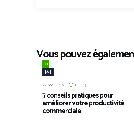
Vous pouvez également
R
e
v
27 mai 2016
0
0
e
7 conseils pratiques pour
n
améliorer votre productivité
u
commerciale
s
,
T
i