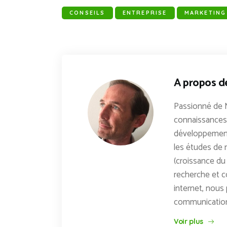
CONSEILS
ENTREPRISE
MARKETING
A propos d
Passionné de 
connaissances 
développements
les études de n
(croissance du 
recherche et c
internet, nous 
communicatio
Voir plus