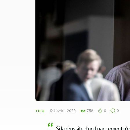
12 février 2020
758
0
0
TIPS
Si la réussite d’un financement n’es