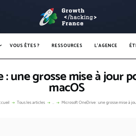
ACCUEIL
HACKS
GROWTH HACKING FRANCE
VOUS ÊTES ?
Growth Hacking France > La bible Vivante Du GrowthHacking
RESSOURCES
VOUS ÊTES ?
RESSOURCES
L’AGENCE
ÉT
L’AGENCE
ÉTHIQUE
: une grosse mise à jour po
CONTACT
macOS
cueil
Tous les articles
...
Microsoft OneDrive : une grosse mise à jour