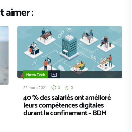
 aimer :
News Tech
22 mars 2021
0
0
40 % des salariés ont amélioré
leurs compétences digitales
durant le confinement – BDM