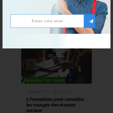
,
Acquisition
Tools
5 mars 2017
0
0
Social Media : à quel moment
publier sur Linkedin ?
,
,
Activation
Tools
Viralité
16 janvier 2019
0
0
5 formations pour connaître
les rouages des réseaux
sociaux