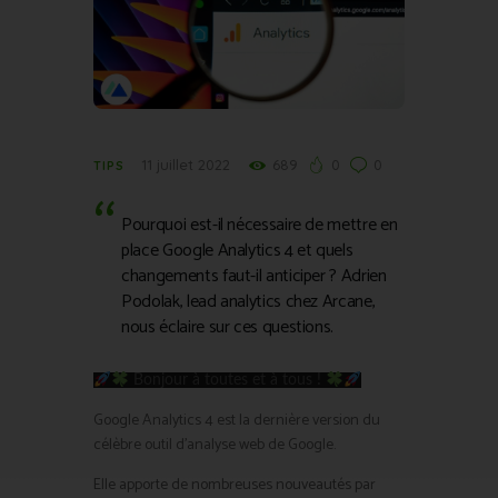
11 juillet 2022
689
0
0
TIPS
Pourquoi est-il nécessaire de mettre en
place Google Analytics 4 et quels
changements faut-il anticiper ? Adrien
Podolak, lead analytics chez Arcane,
nous éclaire sur ces questions.
Bonjour à toutes et à tous !
Google Analytics 4 est la dernière version du
célèbre outil d’analyse web de Google.
Elle apporte de nombreuses nouveautés par