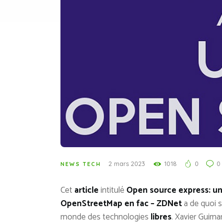
2 mars 2023
1018
0
0
NEWS TECH
Cet
article
intitulé
Open source express: un
OpenStreetMap en fac – ZDNet
a de quoi su
monde des technologies
libres
. Xavier Guima