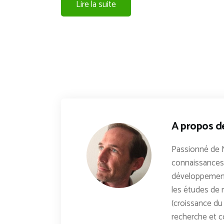
Lire la suite
A propos d
Passionné de 
connaissances 
développements
les études de n
(croissance du 
recherche et c