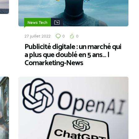
News Tech
27 juillet 2022
0
0
Publicité digitale : un marché qui
a plus que doublé en 5 ans… |
Comarketing-News