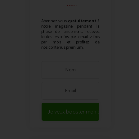
Abonnez vous
gratuitement
à
notre magazine pendant la
phase de lancement, recevez
toutes les infos par email 2 fois
par mois et profitez de
nos
contenus premium
.
Je veux booster mon site !