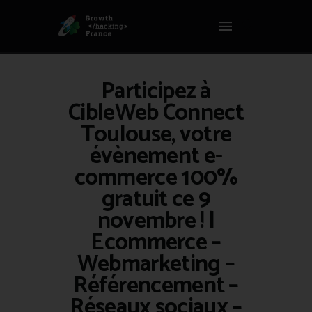
Panneau de gestion des cookies
GROWTH HACKING FRANCE
Growth Hacking France > La bible Vivante Du GrowthHacking
Participez à
ACCUEIL
CibleWeb Connect
HACKS
Toulouse, votre
VOUS ÊTES ?
évènement e-
RESSOURCES
commerce 100%
L’AGENCE
gratuit ce 9
ÉTHIQUE
novembre ! |
CONTACT
Ecommerce –
Webmarketing –
Référencement –
Réseaux sociaux –