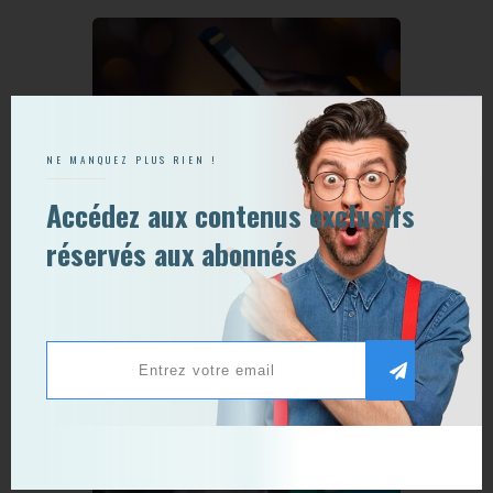
Acquisition
NE MANQUEZ PLUS RIEN !
Accédez aux contenus exclusifs
2 août 2017
0
[Etude] Le commerce
réservés aux abonnés
mobile ne se limite plus au
seul e-commerce