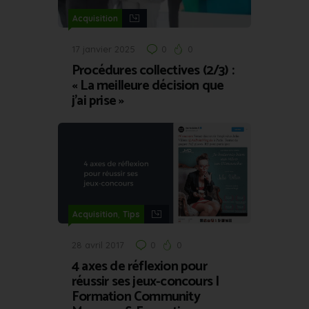
Acquisition
17 janvier 2025
0
0
Procédures collectives (2/3) :
« La meilleure décision que
j’ai prise »
,
Acquisition
Tips
28 avril 2017
0
0
4 axes de réflexion pour
réussir ses jeux-concours |
Formation Community