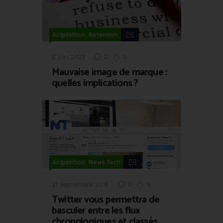
,
Acquisition
Retention
8 juin 2022
0
0
Mauvaise image de marque :
quelles implications ?
,
Acquisition
News Tech
21 septembre 2018
0
0
Twitter vous permettra de
basculer entre les flux
chronologiques et classés