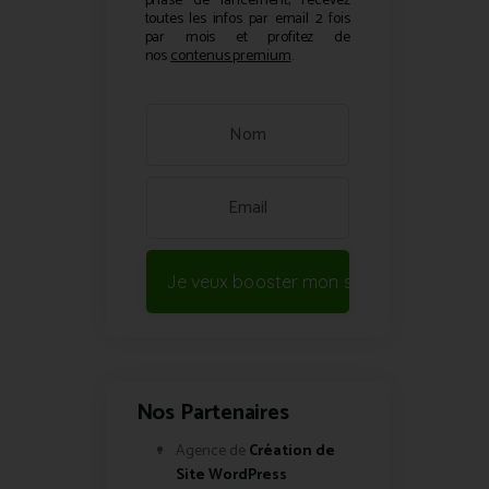
phase de lancement, recevez
toutes les infos par email 2 fois
par mois et profitez de
nos
contenus premium
.
Je veux booster mon site !
Nos Partenaires
Agence de
Création de
Site WordPress