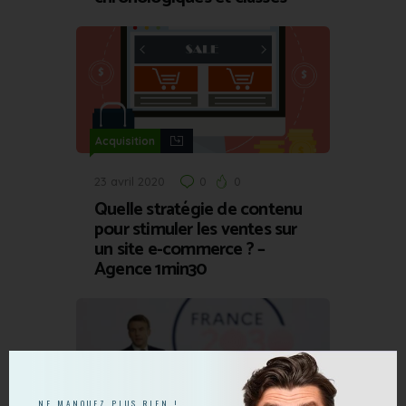
Acquisition
23 avril 2020
0
0
Quelle stratégie de contenu
pour stimuler les ventes sur
un site e-commerce ? –
Agence 1min30
NE MANQUEZ PLUS RIEN !