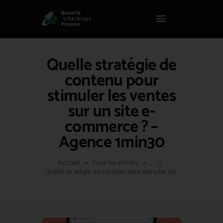
Panneau de gestion des cookies
GROWTH HACKING FRANCE
Growth Hacking France > La bible Vivante Du GrowthHacking
Quelle stratégie de
ACCUEIL
contenu pour
HACKS
stimuler les ventes
VOUS ÊTES ?
sur un site e-
RESSOURCES
commerce ? –
L’AGENCE
Agence 1min30
ÉTHIQUE
CONTACT
Accueil
Tous les articles
...
Quelle stratégie de contenu pour stimuler les...