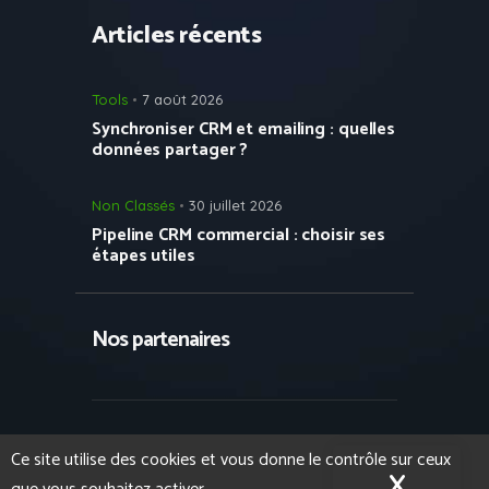
Articles récents
Tools
7 août 2026
Synchroniser CRM et emailing : quelles
données partager ?
Non Classés
30 juillet 2026
Pipeline CRM commercial : choisir ses
étapes utiles
Nos partenaires
Copyright © 2023 Growth Hacking France
Ce site utilise des cookies et vous donne le contrôle sur ceux
- Tous droits réservés.
Formation IA et
X
Masqu