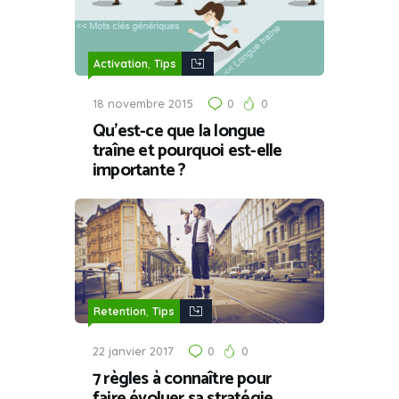
,
Activation
Tips
18 novembre 2015
0
0
Qu’est-ce que la longue
traîne et pourquoi est-elle
importante ?
,
Retention
Tips
22 janvier 2017
0
0
7 règles à connaître pour
faire évoluer sa stratégie