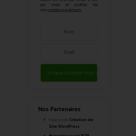
par mois et profitez de
nos
contenus premium
.
Je veux booster mon site !
Nos Partenaires
Agence de
Création de
Site WordPress