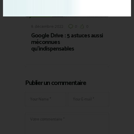
News Tech
8 décembre 2022
0
0
Google Drive : 5 astuces aussi
méconnues
qu’indispensables
Publier un commentaire