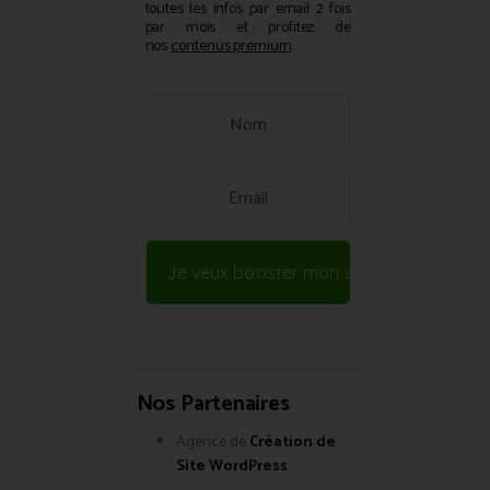
toutes les infos par email 2 fois
par mois et profitez de
nos
contenus premium
.
Je veux booster mon site !
Nos Partenaires
Agence de
Création de
Site WordPress