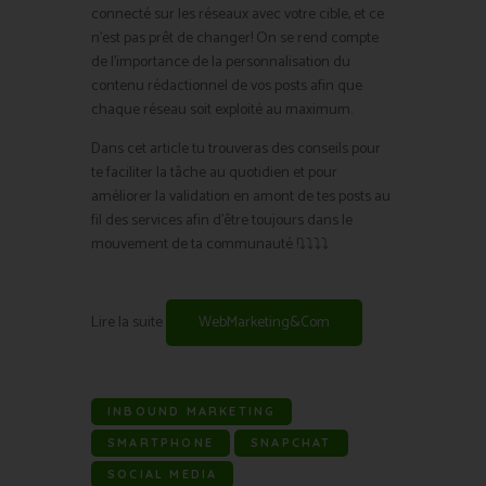
connecté sur les réseaux avec votre cible, et ce
n’est pas prêt de changer! On se rend compte
de l’importance de la personnalisation du
contenu rédactionnel de vos posts afin que
chaque réseau soit exploité au maximum.
Dans cet article tu trouveras des conseils pour
te faciliter la tâche au quotidien et pour
améliorer la validation en amont de tes posts au
fil des services afin d’être toujours dans le
mouvement de ta communauté !⤵⤵⤵⤵
Lire la suite
WebMarketing&Com
INBOUND MARKETING
SMARTPHONE
SNAPCHAT
SOCIAL MEDIA