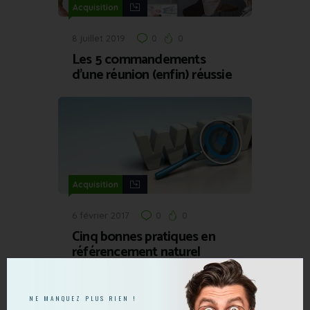
Acquisition
8 juillet 2019
0
0
Les 5 commandements
d’une réunion (enfin) réussie
Acquisition
6 février 2017
0
0
Cinq bonnes pratiques en
référencement naturel
NE MANQUEZ PLUS RIEN !