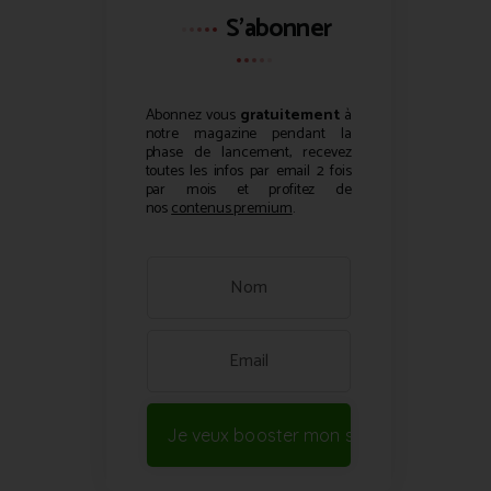
S'abonner
Abonnez vous
gratuitement
à
notre magazine pendant la
phase de lancement, recevez
toutes les infos par email 2 fois
par mois et profitez de
nos
contenus premium
.
Je veux booster mon site !