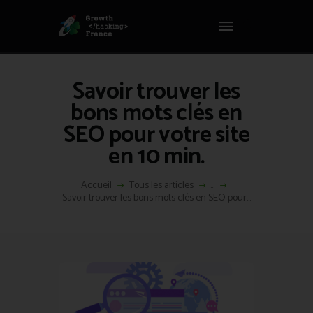
Panneau de gestion des cookies
GROWTH HACKING FRANCE
Growth Hacking France > La bible Vivante Du GrowthHacking
Savoir trouver les
ACCUEIL
bons mots clés en
HACKS
SEO pour votre site
VOUS ÊTES ?
en 10 min.
RESSOURCES
L’AGENCE
Accueil
Tous les articles
...
ÉTHIQUE
Savoir trouver les bons mots clés en SEO pour...
CONTACT