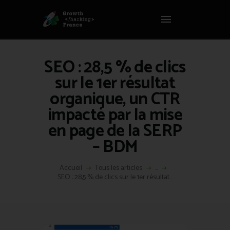
Panneau de gestion des cookies
GROWTH HACKING FRANCE
Growth Hacking France > La bible Vivante Du GrowthHacking
SEO : 28,5 % de clics
ACCUEIL
sur le 1er résultat
HACKS
organique, un CTR
VOUS ÊTES ?
impacté par la mise
RESSOURCES
en page de la SERP
L’AGENCE
– BDM
ÉTHIQUE
CONTACT
Accueil
Tous les articles
...
SEO : 28,5 % de clics sur le 1er résultat...