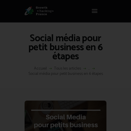
Panneau de gestion des cookies
GROWTH HACKING FRANCE
Growth Hacking France > La bible Vivante Du GrowthHacking
Social média pour
ACCUEIL
petit business en 6
HACKS
étapes
VOUS ÊTES ?
RESSOURCES
Accueil
Tous les articles
...
Social média pour petit business en 6 étapes
L’AGENCE
ÉTHIQUE
CONTACT