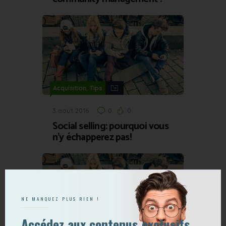
,
Acquisition
Tips
3 août 2016
0
0
Social selling: pourquoi vous
n’y échapperez pas!
NE MANQUEZ PLUS RIEN !
Accédez aux contenus exclusifs