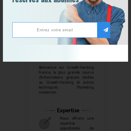
l’ère de la désinformation ?
Qui sommes-nous ?
Bienvenue sur
Growth Hacking
France, la plus grande source
d’informations gratuite dédiée
au
Growth Hacking
et autres
techniques Marketing
modernes.
Expertise
Nous offrons une
expertise
approfondie de