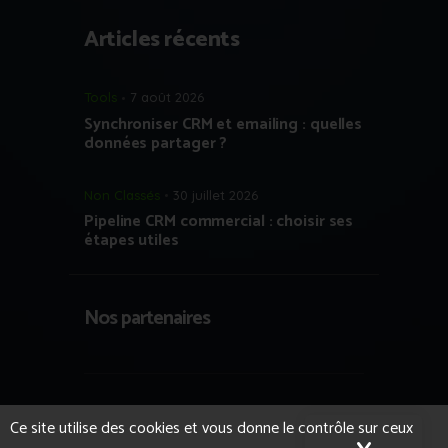
Articles récents
Tools
7 août 2026
Synchroniser CRM et emailing : quelles
données partager ?
Non Classés
30 juillet 2026
Pipeline CRM commercial : choisir ses
étapes utiles
Nos partenaires
Copyright © 2023 Growth Hacking France
Ce site utilise des cookies et vous donne le contrôle sur ceux
- Tous droits réservés.
Formation IA et