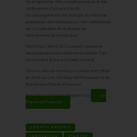
Au programme : Des conseils pratiques et des
conférences d’acteurs-clés de
l’accompagnement des startups, du mentorat
proposé par des startupeur.e.s , des conférences
sur l’accéleration de la réussite de
l’entrepreneuriat numérique…
Petit bonus : Notre C.E.O Laurent Lemonnier
vous proposera une conférence intitulée “Fais-
toi connaître grâce au Growth Hacking”
On vous attends nombreux ce Jeudi entre 8h30
et 14h00 au C-in, Carrefour de l’Innovation et du
Numérique d’Aix-en-Provence !
Inscription gratuite et obligatoire sur
Les
Premieres Provence
GROWTH HACKING
INNOVATION
STARTUP