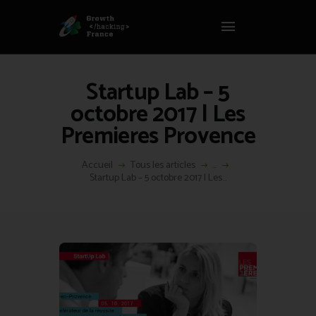
Panneau de gestion des cookies
GROWTH HACKING FRANCE
Growth Hacking France > La bible Vivante Du GrowthHacking
Startup Lab – 5
ACCUEIL
octobre 2017 | Les
HACKS
Premieres Provence
VOUS ÊTES ?
RESSOURCES
Accueil
Tous les articles
...
Startup Lab – 5 octobre 2017 | Les...
L’AGENCE
ÉTHIQUE
CONTACT