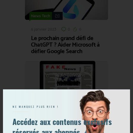
News Tech
6 janvier 2023
0
0
Le prochain grand défi de
ChatGPT ? Aider Microsoft à
défier Google Search
News Tech
NE MANQUEZ PLUS RIEN !
13 janvier 2017
0
0
Accédez aux contenus exclusifs
Comment Google et les
réseaux sociaux luttent à
réservés aux abonnés