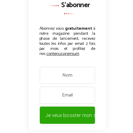
S'abonner
Abonnez vous
gratuitement
à
notre magazine pendant la
phase de lancement, recevez
toutes les infos par email 2 fois
par mois et profitez de
nos
contenus premium
.
Je veux booster mon site !