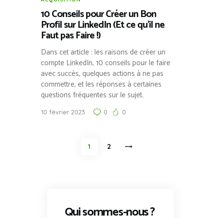
10 Conseils pour Créer un Bon
Profil sur LinkedIn (Et ce qu’il ne
Faut pas Faire !)
Dans cet article : les raisons de créer un
compte LinkedIn, 10 conseils pour le faire
avec succès, quelques actions à ne pas
commettre, et les réponses à certaines
questions fréquentes sur le sujet.
10 février 2023
0
0
Pagination
PAGE
1
>
PAGE
2
des
publications
Qui sommes-nous ?