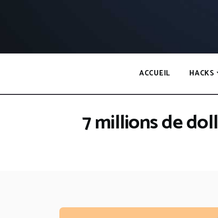
Panneau de gestion des cookies
ACCUEIL
HACKS
7 millions de do