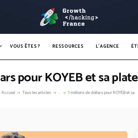
ACCUEIL
HACKS
GROWTH HACKING FRANCE
VOUS ÊTES ?
Growth Hacking France > La bible Vivante Du GrowthHacking
RESSOURCES
VOUS ÊTES ?
RESSOURCES
L’AGENCE
ÉT
L’AGENCE
ÉTHIQUE
llars pour KOYEB et sa plat
CONTACT
Accueil
Tous les articles
...
7 millions de dollars pour KOYEB et sa...