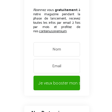
Abonnez vous
gratuitement
à
notre magazine pendant la
phase de lancement, recevez
toutes les infos par email 2 fois
par mois et profitez de
nos
contenus premium
.
Je veux booster mon site !