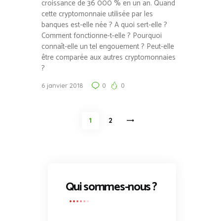
croissance de 36 000 % en un an. Quand
cette cryptomonnaie utilisée par les
banques est-elle née ? A quoi sert-elle ?
Comment fonctionne-t-elle ? Pourquoi
connaît-elle un tel engouement ? Peut-elle
être comparée aux autres cryptomonnaies
?
6 janvier 2018
0
0
Pagination
PAGE
1
>
PAGE
2
des
publications
Qui sommes-nous ?