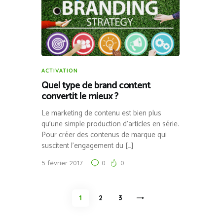
ACTIVATION
Quel type de brand content
convertit le mieux ?
Le marketing de contenu est bien plus
qu’une simple production d’articles en série.
Pour créer des contenus de marque qui
suscitent l’engagement du […]
5 février 2017
0
0
Pagination
PAGE
1
PAGE
2
>
PAGE
3
des