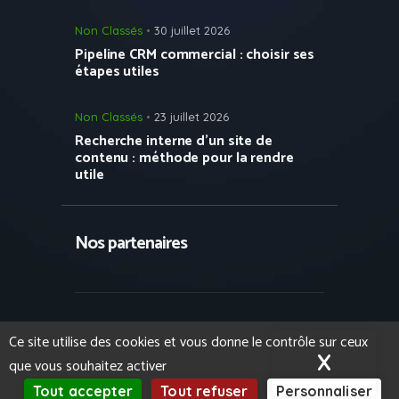
Non Classés
30 juillet 2026
Pipeline CRM commercial : choisir ses
étapes utiles
Non Classés
23 juillet 2026
Recherche interne d’un site de
contenu : méthode pour la rendre
utile
Nos partenaires
Copyright © 2023 Growth Hacking France
Ce site utilise des cookies et vous donne le contrôle sur ceux
- Tous droits réservés.
Formation IA et
X
Masqu
que vous souhaitez activer
LLM pour les entreprises
par iSoluce.
Mentions légales
.
Tout accepter
Tout refuser
Personnaliser