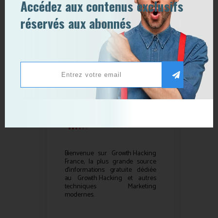
Accédez aux contenus exclusifs
réservés aux abonnés
Qui sommes-nous ?
Bienvenue sur
Growth Hacking
France, la plus grande source
d’informations gratuite dédiée
au
Growth Hacking
et autres
techniques Marketing
modernes.