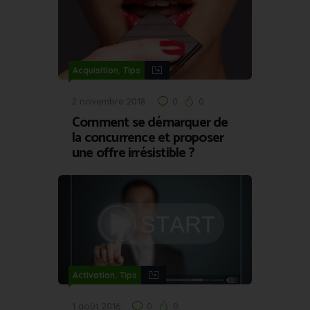
,
Acquisition
Tips
2 novembre 2018
0
0
Comment se démarquer de
la concurrence et proposer
une offre irrésistible ?
,
Activation
Tips
1 août 2016
0
0