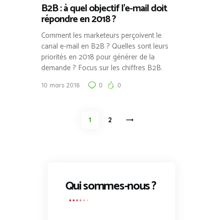
B2B : à quel objectif l’e-mail doit
répondre en 2018 ?
Comment les marketeurs perçoivent le
canal e-mail en B2B ? Quelles sont leurs
priorités en 2018 pour générer de la
demande ? Focus sur les chiffres B2B.
10 mars 2018
0
0
Pagination
PAGE
1
>
PAGE
2
des
publications
Qui sommes-nous ?