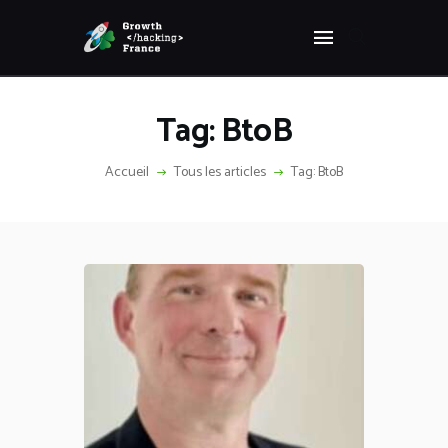
Panneau de gestion des cookies
GROWTH HACKING FRANCE
Growth Hacking France > La bible Vivante Du GrowthHacking
Tag: BtoB
ACCUEIL
HACKS
Accueil
Tous les articles
Tag: BtoB
VOUS ÊTES ?
RESSOURCES
L’AGENCE
ÉTHIQUE
CONTACT