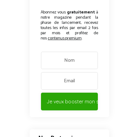
Abonnez vous
gratuitement
à
notre magazine pendant la
phase de lancement, recevez
toutes les infos par email 2 fois
par mois et profitez de
nos
contenus premium
.
Je veux booster mon site !