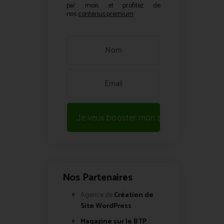
par mois et profitez de
nos
contenus premium
.
Je veux booster mon site !
Nos Partenaires
Agence de
Création de
Site WordPress
Magazine sur le BTP