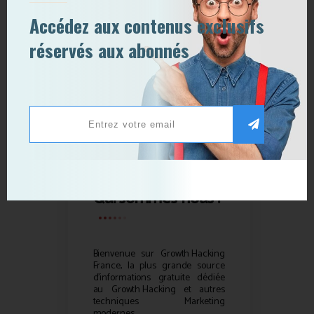
Accédez aux contenus exclusifs
réservés aux abonnés
Qui sommes-nous ?
Bienvenue sur
Growth Hacking
France, la plus grande source
d’informations gratuite dédiée
au
Growth Hacking
et autres
techniques Marketing
modernes.