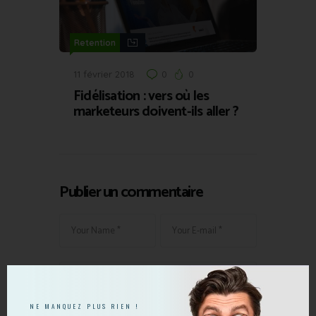
Retention
11 février 2018
0
0
Fidélisation : vers où les
marketeurs doivent-ils aller ?
Publier un commentaire
NE MANQUEZ PLUS RIEN !