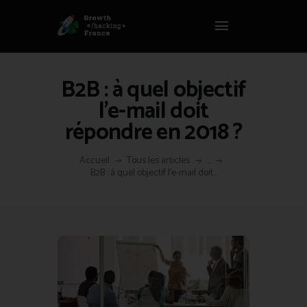
Panneau de gestion des cookies
GROWTH HACKING FRANCE
Growth Hacking France > La bible Vivante Du GrowthHacking
B2B : à quel objectif
ACCUEIL
l’e-mail doit
HACKS
répondre en 2018 ?
VOUS ÊTES ?
RESSOURCES
Accueil
Tous les articles
...
B2B : à quel objectif l’e-mail doit...
L’AGENCE
ÉTHIQUE
CONTACT