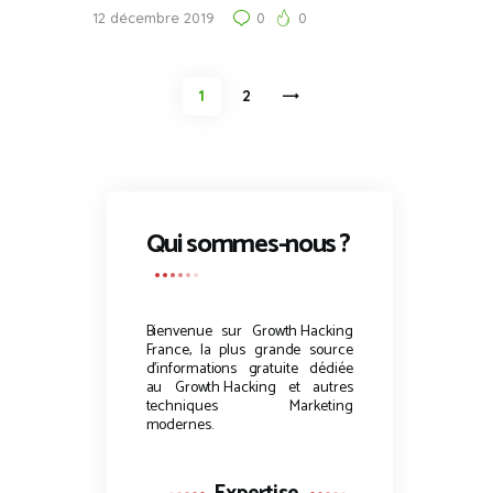
12 décembre 2019
0
0
Pagination
PAGE
1
>
PAGE
2
des
publications
Qui sommes-nous ?
Bienvenue sur
Growth Hacking
France, la plus grande source
d’informations gratuite dédiée
au
Growth Hacking
et autres
techniques Marketing
modernes.