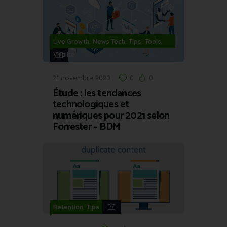
,
,
,
,
Live Growth
News Tech
Tips
Tools
Viralité
21 novembre 2020
0
0
Étude : les tendances
technologiques et
numériques pour 2021 selon
Forrester – BDM
,
Retention
Tips