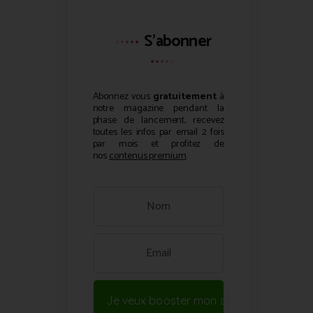
S'abonner
Abonnez vous
gratuitement
à
notre magazine pendant la
phase de lancement, recevez
toutes les infos par email 2 fois
par mois et profitez de
nos
contenus premium
.
Je veux booster mon site !