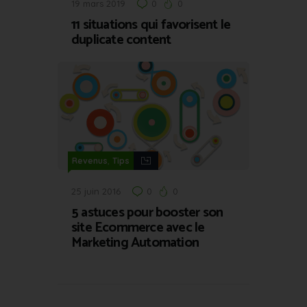
19 mars 2019
0
0
11 situations qui favorisent le
duplicate content
,
Revenus
Tips
25 juin 2016
0
0
5 astuces pour booster son
site Ecommerce avec le
Marketing Automation