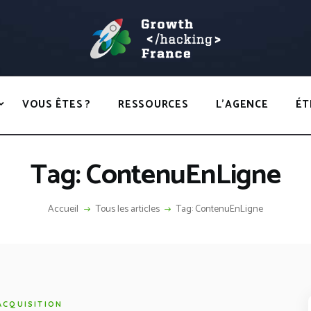
ACCUEIL
HACKS
GROWTH HACKING FRANCE
VOUS ÊTES ?
Growth Hacking France > La bible Vivante Du GrowthHacking
RESSOURCES
VOUS ÊTES ?
RESSOURCES
L’AGENCE
ÉT
L’AGENCE
ÉTHIQUE
Tag: ContenuEnLigne
CONTACT
Accueil
Tous les articles
Tag: ContenuEnLigne
ACQUISITION