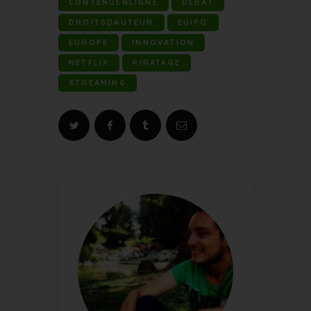
CONTENUENLIGNE
DÉBAT
DROITSDAUTEUR
EUIPO
EUROPE
INNOVATION
NETFLIX
PIRATAGE
STREAMING