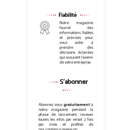
Fiabilité
Notre magazine
fournit des
informations fiables
et précises pour
vous aider à
prendre des
décisions éclairées
qui assurent l’avenir
de votre entreprise.
S'abonner
Abonnez vous
gratuitement
à
notre magazine pendant la
phase de lancement, recevez
toutes les infos par email 2 fois
par mois et profitez de
nos
contenus premium
.