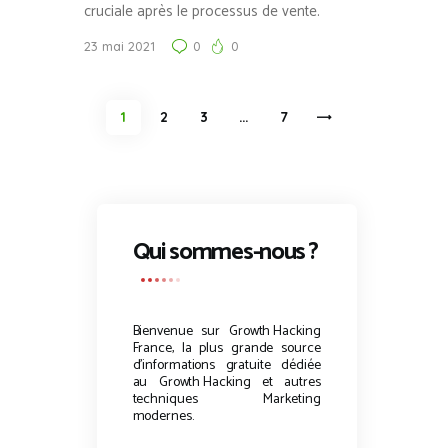
cruciale après le processus de vente.
23 mai 2021
0
0
Pagination
PAGE
1
PAGE
2
PAGE
3
…
>
PAGE
7
des
publications
Qui sommes-nous ?
Bienvenue sur
Growth Hacking
France, la plus grande source
d’informations gratuite dédiée
au
Growth Hacking
et autres
techniques Marketing
modernes.