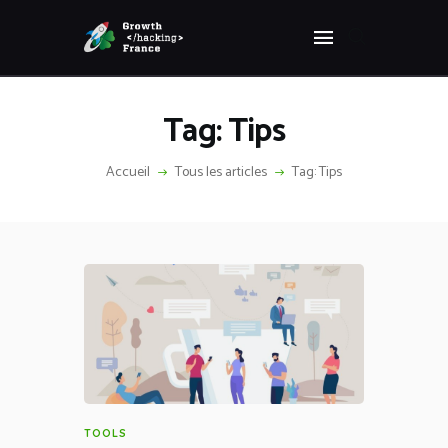
Panneau de gestion des cookies
GROWTH HACKING FRANCE
Growth Hacking France > La bible Vivante Du GrowthHacking
Tag: Tips
ACCUEIL
HACKS
Accueil
Tous les articles
Tag: Tips
VOUS ÊTES ?
RESSOURCES
L’AGENCE
ÉTHIQUE
CONTACT
TOOLS