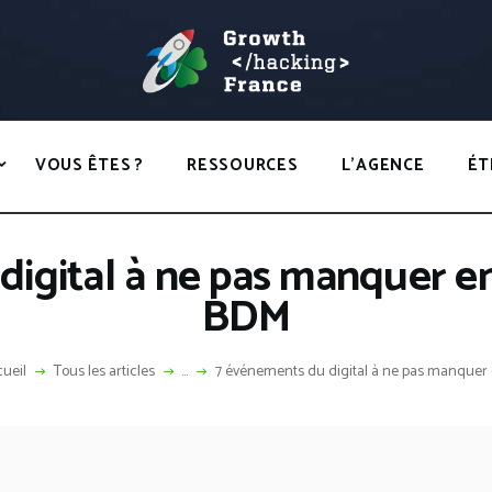
ACCUEIL
HACKS
GROWTH HACKING FRANCE
VOUS ÊTES ?
Growth Hacking France > La bible Vivante Du GrowthHacking
RESSOURCES
VOUS ÊTES ?
RESSOURCES
L’AGENCE
ÉT
L’AGENCE
ÉTHIQUE
digital à ne pas manquer e
CONTACT
BDM
ueil
Tous les articles
...
7 événements du digital à ne pas manquer e