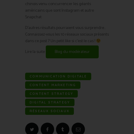
chinois venu concurrencer les géants
américains que sont Instagram et autre
Snapchat.
D’autres résultats pourraient vous surprendre…
Connaissez-vous les 10 réseaux sociaux présents
dans ce post ? Un petit like si c’est le cas !
Lire la suite
Blog du modérateur
COMMUNICATION DIGITALE
CONTENT MARKETING
CONTENT STRATEGY
DIGITAL STRATEGY
RÉSEAUX SOCIAUX