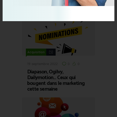
Facebook qui fonctionnent
(et pourquoi)
Acquisition
19 septembre 2022
0
0
Diapason, Ogilvy,
Dailymotion… Ceux qui
bougent dans le marketing
cette semaine