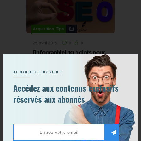
,
Acquisition
Tips
25 avril 2016
0
0
[Infographie] 10 points pour
optimiser le SEO de votre
site e-commerce
NE MANQUEZ PLUS RIEN !
Accédez aux contenus exclusifs
réservés aux abonnés
,
Acquisition
Viralité
7 décembre 2017
0
0
5 exemples de publicités