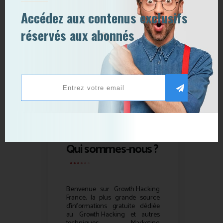
Accédez aux contenus exclusifs
réservés aux abonnés
Qui sommes-nous ?
Bienvenue sur
Growth Hacking
France, la plus grande source
d’informations gratuite dédiée
au
Growth Hacking
et autres