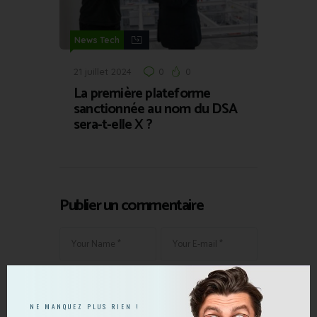
News Tech
21 juillet 2024
0
0
La première plateforme
sanctionnée au nom du DSA
sera-t-elle X ?
Publier un commentaire
NE MANQUEZ PLUS RIEN !