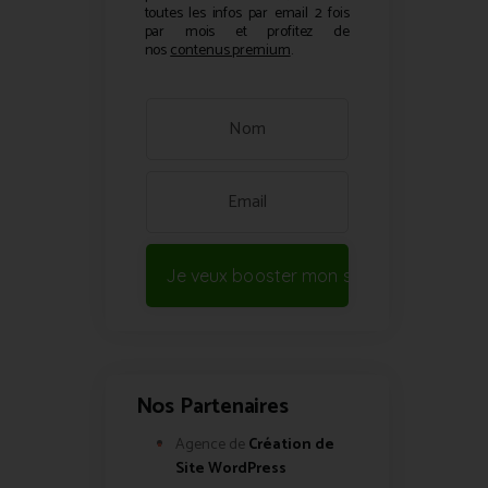
toutes les infos par email 2 fois
par mois et profitez de
nos
contenus premium
.
Je veux booster mon site !
Nos Partenaires
Agence de
Création de
Site WordPress