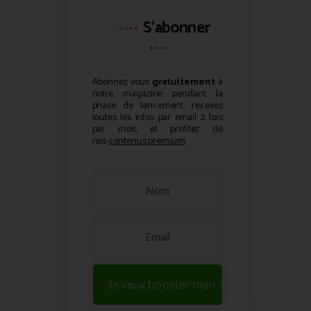
S'abonner
Abonnez vous
gratuitement
à
notre magazine pendant la
phase de lancement, recevez
toutes les infos par email 2 fois
par mois et profitez de
nos
contenus premium
.
Je veux booster mon site !