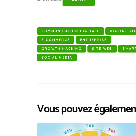
COMMUNICATION DIGITALE
DIGITAL ST
E-COMMERCE
ENTREPRISE
GROWTH HACKING
SITE WEB
SMAR
SOCIAL MEDIA
Vous pouvez également