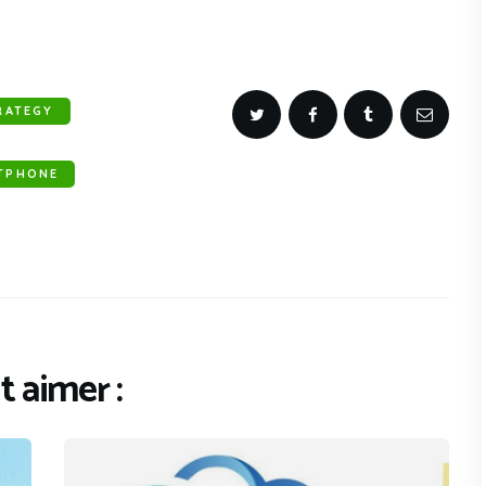
RATEGY
TPHONE
 aimer :