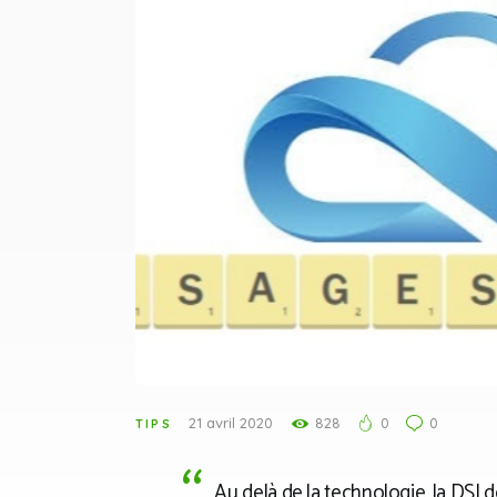
21 avril 2020
828
0
0
TIPS
Au delà de la technologie, la DSI