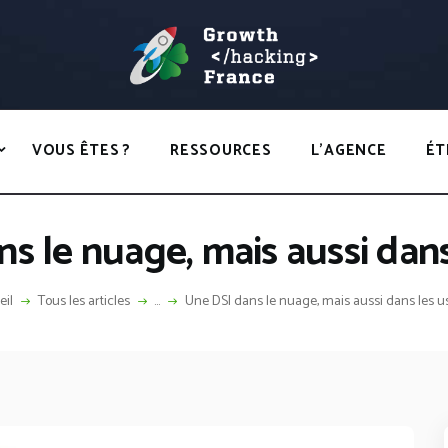
ACCUEIL
HACKS
GROWTH HACKING FRANCE
VOUS ÊTES ?
Growth Hacking France > La bible Vivante Du GrowthHacking
RESSOURCES
VOUS ÊTES ?
RESSOURCES
L’AGENCE
ÉT
L’AGENCE
ÉTHIQUE
s le nuage, mais aussi dan
CONTACT
eil
Tous les articles
...
Une DSI dans le nuage, mais aussi dans les 