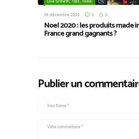
,
,
Live Growth
Tips
Tools
24 décembre 2020
0
0
Noel 2020 : les produits made i
France grand gagnants ?
Publier un commentair