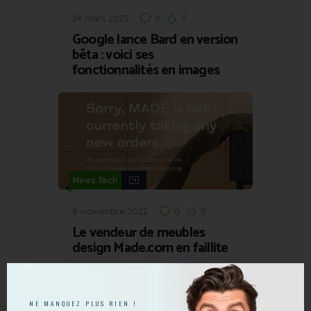
24 mars 2023
0
0
Google lance Bard en version
bêta : voici ses
fonctionnalités en images
News Tech
8 novembre 2022
0
0
Le vendeur de meubles
design Made.com en faillite
NE MANQUEZ PLUS RIEN !