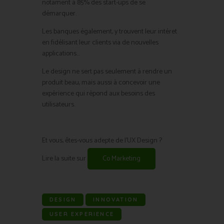
notament à 85% des start-ups de se
démarquer.
Les banques également, y trouvent leur intéret
en fidélisant leur clients via de nouvelles
applications…
Le design ne sert pas seulement à rendre un
produit beau, mais aussi à concevoir une
expérience qui répond aux besoins des
utilisateurs.
Et vous, êtes-vous adepte de l’UX Design ?
Lire la suite sur
Co Marketing
DESIGN
INNOVATION
USER EXPERIENCE