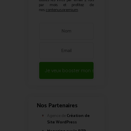
toutes les infos par email 2 fois
par mois et profitez de
nos
contenus premium
.
Je veux booster mon site !
Nos Partenaires
Agence de
Création de
Site WordPress