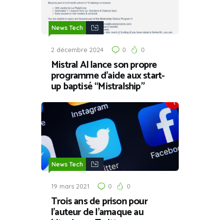
News Tech
2 décembre 2024
0
0
Mistral AI lance son propre
programme d’aide aux start-
up baptisé “Mistralship”
News Tech
19 mars 2021
0
0
Trois ans de prison pour
l’auteur de l’arnaque au