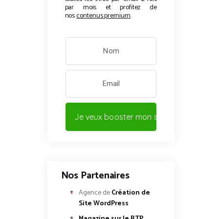
par mois et profitez de
nos
contenus premium
.
Je veux booster mon site !
Nos Partenaires
Agence de
Création de
Site WordPress
Magazine sur le BTP