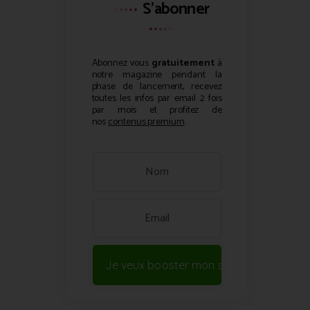
S'abonner
Abonnez vous
gratuitement
à
notre magazine pendant la
phase de lancement, recevez
toutes les infos par email 2 fois
par mois et profitez de
nos
contenus premium
.
Je veux booster mon site !